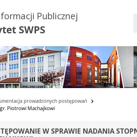
Przejdź do treści
Przejdź do mapy
Przejdź do
nformacji Publicznej
głównego menu
serwisu
ytet SWPS
mentacja prowadzonych postępowań
gr. Piotrowi Machajkowi
TĘPOWANIE W SPRAWIE NADANIA STOPN