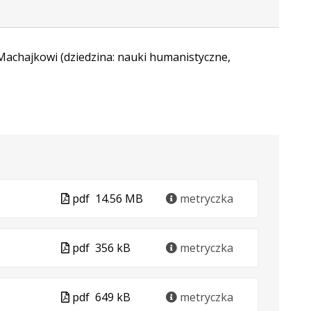
achajkowi (dziedzina: nauki humanistyczne,
Plik
pdf
14.56 MB
metryczka
w
formacie
Plik
pdf
356 kB
metryczka
w
formacie
Plik
pdf
649 kB
metryczka