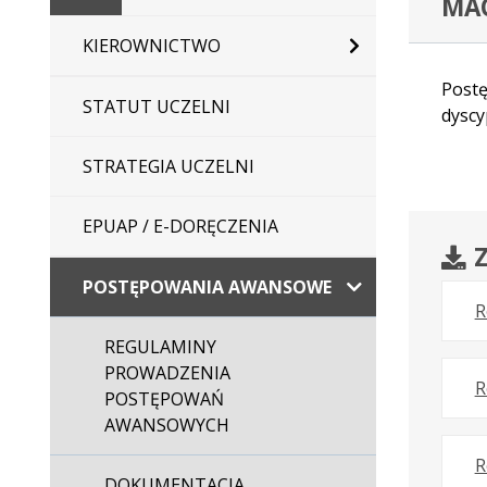
MA
główna
KIEROWNICTWO
Postę
STATUT UCZELNI
dyscy
STRATEGIA UCZELNI
EPUAP / E-DORĘCZENIA
Z
POSTĘPOWANIA AWANSOWE
R
REGULAMINY
PROWADZENIA
R
POSTĘPOWAŃ
AWANSOWYCH
R
DOKUMENTACJA