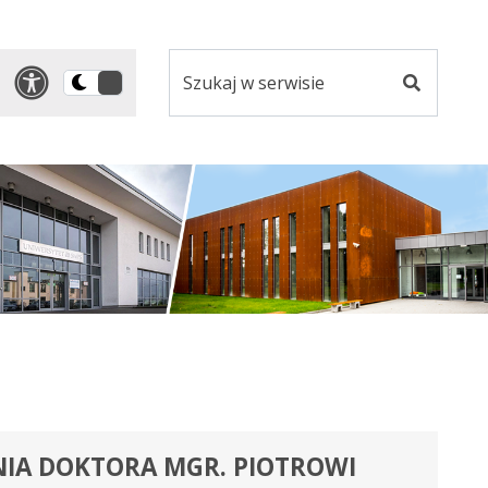
Szukaj
Panel dostosowania ułatwi
Przełącz
w
Szukaj
na
serwisie
wersję
ciemną
IA DOKTORA MGR. PIOTROWI