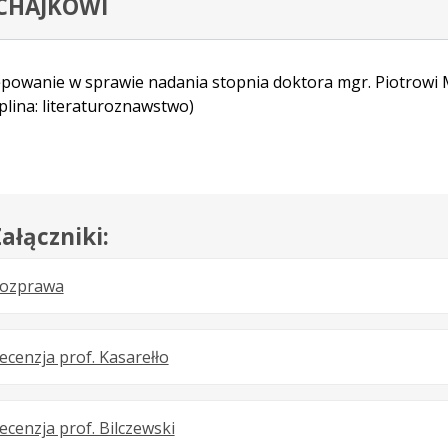
CHAJKOWI
powanie w sprawie nadania stopnia doktora mgr. Piotrowi M
plina: literaturoznawstwo)
ałączniki:
.
.
.
ozprawa
Plik
Rozmiar
Otwiera
w
pliku:
się
.
.
.
ecenzja prof. Kasarełło
formacie:
14.56
w
Plik
Rozmiar
Otwiera
pdf
MB
nowej
w
pliku:
się
karcie.
.
.
.
ecenzja prof. Bilczewski
formacie:
356
w