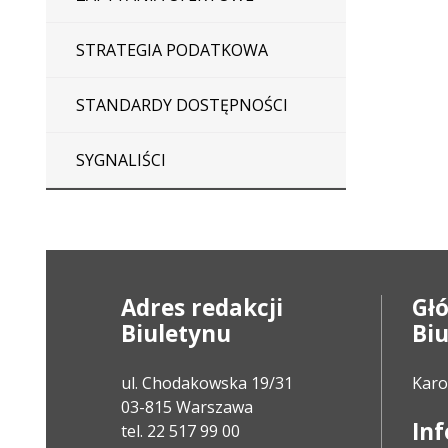
STRATEGIA PODATKOWA
STANDARDY DOSTĘPNOŚCI
SYGNALIŚCI
Adres redakcji
Gł
Biuletynu
Bi
ul. Chodakowska 19/31
Karo
03-815 Warszawa
In
tel. 22 517 99 00