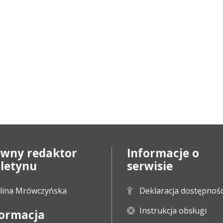
ówny redaktor
Informacje o
uletynu
serwisie
lina Mrówczyńska
Deklaracja dostępnośc
Instrukcja obsługi
formacja