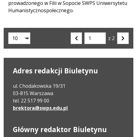
prowadzonego w Filii w Sopocie SWPS Uniwersytetu
Humanistycznospołecznego.
z 2
Liczba artykułów na stronie:
Przejdź
Poprzednia
Nastę
do
strona
strona
strony
numer
Adres redakcji Biuletynu
ul. Chodakowska 19/31
03-815 Warszawa
tel. 22 517 99 00
brektora@swps.edu.pl
Główny redaktor Biuletynu