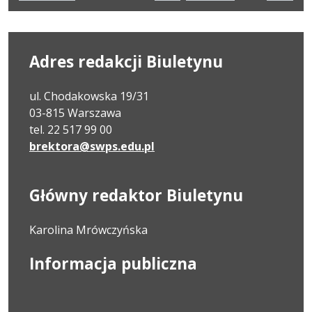
Poprzednia
Nastę
do
strona
strona
strony
numer
Adres redakcji Biuletynu
ul. Chodakowska 19/31
03-815 Warszawa
tel. 22 517 99 00
brektora@swps.edu.pl
Główny redaktor Biuletynu
Karolina Mrówczyńska
Informacja publiczna