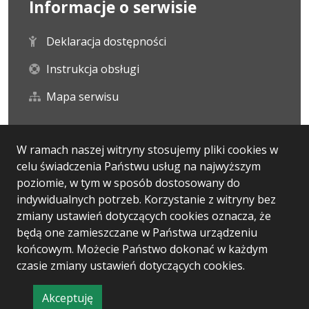
Informacje o serwisie
Deklaracja dostępności
Instrukcja obsługi
Mapa serwisu
Statystyka i dane osobowe
W ramach naszej witryny stosujemy pliki cookies w
celu świadczenia Państwu usług na najwyższym
Statystyki oglądalności
poziomie, w tym w sposób dostosowany do
indywidualnych potrzeb. Korzystanie z witryny bez
Ostatnio dodane
zmiany ustawień dotyczących cookies oznacza, że
będą one zamieszczane w Państwa urządzeniu
końcowym. Możecie Państwo dokonać w każdym
czasie zmiany ustawień dotyczących cookies.
Wersja systemu: 5.7.0 [13]
Ostatnia aktualizacja BIP: 30.07.2026 16:20
Akceptuję