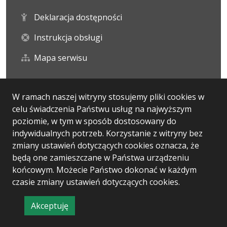
Deklaracja dostępności
Instrukcja obsługi
Mapa serwisu
Statystyka i dane osobowe
W ramach naszej witryny stosujemy pliki cookies w
celu świadczenia Państwu usług na najwyższym
Statystyki oglądalności
poziomie, w tym w sposób dostosowany do
indywidualnych potrzeb. Korzystanie z witryny bez
Ostatnio dodane
zmiany ustawień dotyczących cookies oznacza, że
będą one zamieszczane w Państwa urządzeniu
końcowym. Możecie Państwo dokonać w każdym
czasie zmiany ustawień dotyczących cookies.
Wersja systemu: 5.7.0 [13]
Ostatnia aktualizacja BIP: 30.07.2026 16:20
Akceptuję
CMS i hosting: Logonet Sp. z o.o. w Bydgoszczy
informację