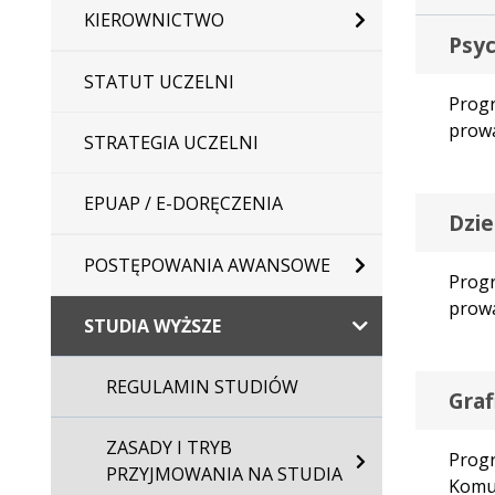
KIEROWNICTWO
Psyc
STATUT UCZELNI
Progr
prowa
STRATEGIA UCZELNI
EPUAP / E-DORĘCZENIA
Dzie
POSTĘPOWANIA AWANSOWE
Progr
prowa
STUDIA WYŻSZE
REGULAMIN STUDIÓW
Graf
ZASADY I TRYB
Progr
PRZYJMOWANIA NA STUDIA
Komun