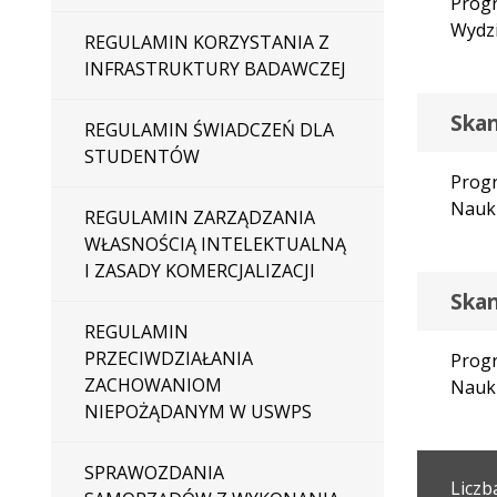
Progr
Wydzi
REGULAMIN KORZYSTANIA Z
INFRASTRUKTURY BADAWCZEJ
Skan
REGULAMIN ŚWIADCZEŃ DLA
STUDENTÓW
Progr
Nauk
REGULAMIN ZARZĄDZANIA
WŁASNOŚCIĄ INTELEKTUALNĄ
I ZASADY KOMERCJALIZACJI
Skan
REGULAMIN
PRZECIWDZIAŁANIA
Progr
ZACHOWANIOM
Nauk
NIEPOŻĄDANYM W USWPS
SPRAWOZDANIA
Liczb