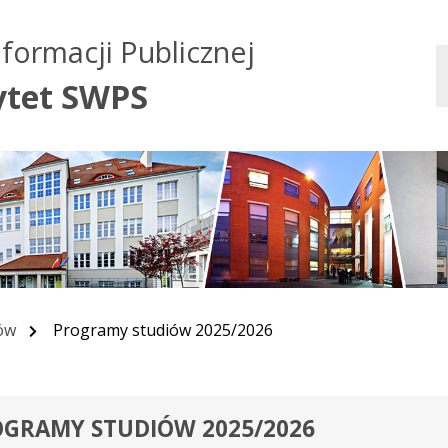
Przejdź do treści
Przejdź do mapy
Przejdź do
nformacji Publicznej
głównego menu
serwisu
ytet SWPS
ów
Programy studiów 2025/2026
GRAMY STUDIÓW 2025/2026