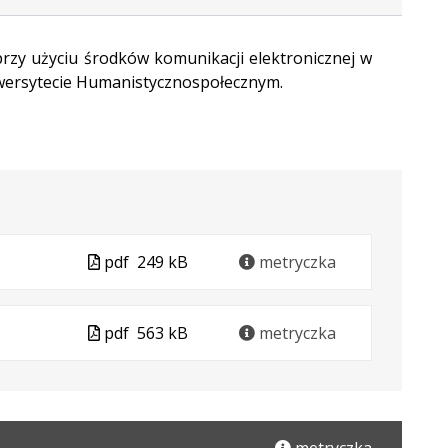
 przy użyciu środków komunikacji elektronicznej w
ersytecie Humanistycznospołecznym.
Plik
pdf
249 kB
metryczka
w
formacie
Plik
pdf
563 kB
metryczka
ar
ra
w
formacie
ie: