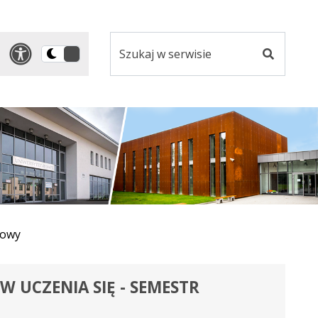
Szukaj
Panel dostosowania ułatwi
Przełącz
w
Szukaj
na
serwisie
wersję
ciemną
mowy
W UCZENIA SIĘ - SEMESTR