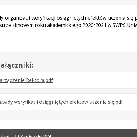
y organizacji weryfikacji osiągniętych efektów uczenia się
trze zimowym roku akademickiego 2020/2021 w SWPS Uniw
ałączniki:
.
.
.
arządzenie Rektora.pdf
Plik
Rozmiar
Otwiera
w
pliku:
się
.
.
.
asady weryfikacji osiągniętych efektów uczenia się.pdf
formacie:
249
w
Plik
Rozmi
Otwie
pdf
kB
nowej
w
pliku:
się
karcie.
formac
563
w
pdf
kB
nowej