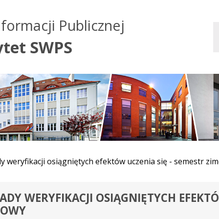
Przejdź do treści
Przejdź do mapy
Przejdź do
nformacji Publicznej
głównego menu
serwisu
ytet SWPS
y weryfikacji osiągniętych efektów uczenia się - semestr zi
ADY WERYFIKACJI OSIĄGNIĘTYCH EFEKTÓ
MOWY