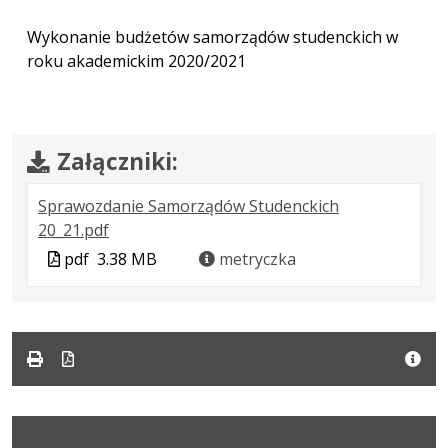
Wykonanie budżetów samorządów studenckich w
roku akademickim 2020/2021
Załączniki:
Sprawozdanie Samorządów Studenckich
.
.
.
20_21.pdf
Plik
Rozmiar
Otwiera
Plik
pdf
3.38 MB
metryczka
w
pliku:
się
w
formacie:
3.38
w
formacie
pdf
MB
nowej
karcie.