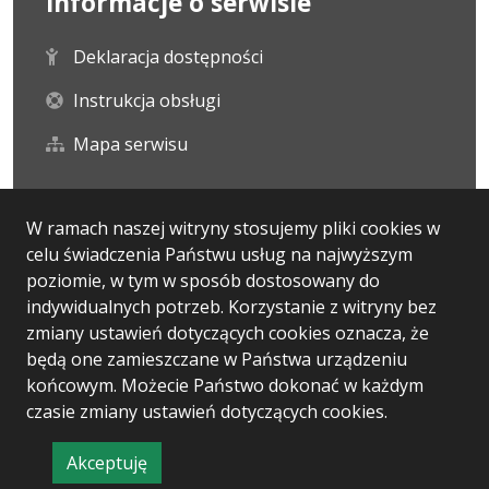
Informacje o serwisie
Deklaracja dostępności
Instrukcja obsługi
Mapa serwisu
Statystyka i dane osobowe
W ramach naszej witryny stosujemy pliki cookies w
celu świadczenia Państwu usług na najwyższym
Statystyki oglądalności
poziomie, w tym w sposób dostosowany do
indywidualnych potrzeb. Korzystanie z witryny bez
Ostatnio dodane
zmiany ustawień dotyczących cookies oznacza, że
będą one zamieszczane w Państwa urządzeniu
końcowym. Możecie Państwo dokonać w każdym
czasie zmiany ustawień dotyczących cookies.
Wersja systemu: 5.7.0 [13]
Ostatnia aktualizacja BIP: 30.07.2026 16:20
Akceptuję
CMS i hosting: Logonet Sp. z o.o. w Bydgoszczy
informację