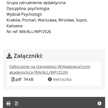
Grupa zatrudnienia: dydaktyczna
Dyscyplina: psychologia
Wydział Psychologii
Kraków, Poznań, Warszawa, Wrocław, Sopot,
Katowice
Nr ref: WA/ALL/WP/2526
Załączniki:
Ogłoszenie na stanowisko Wykładowca/czyni
.
.
.
akademicki/a (WA/ALL/WP/2526)
Plik
Rozmiar
Otwiera
Plik
pdf
74 kB
metryczka
w
pliku:
się
w
formacie:
74
w
formacie
pdf
kB
nowej
karcie.