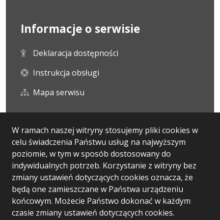
Informacje o serwisie
Deklaracja dostępności
Instrukcja obsługi
Mapa serwisu
Statystyka i dane osobowe
W ramach naszej witryny stosujemy pliki cookies w
celu świadczenia Państwu usług na najwyższym
Statystyki oglądalności
poziomie, w tym w sposób dostosowany do
indywidualnych potrzeb. Korzystanie z witryny bez
Ostatnio dodane
zmiany ustawień dotyczących cookies oznacza, że
będą one zamieszczane w Państwa urządzeniu
końcowym. Możecie Państwo dokonać w każdym
czasie zmiany ustawień dotyczących cookies.
Wersja systemu: 5.7.0 [13]