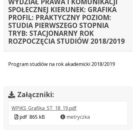
WYDZIAŁ PRAWA I KOMUNIKACJI
SPOŁECZNEJ KIERUNEK: GRAFIKA
PROFIL: PRAKTYCZNY POZIOM:
STUDIA PIERWSZEGO STOPNIA
TRYB: STACJONARNY ROK
ROZPOCZĘCIA STUDIÓW 2018/2019
Program studiów na rok akademicki 2018/2019
Załączniki:
.
.
.
WPiKS_Grafika_ST_18_19.pdf
Plik
Rozmiar
Otwiera
Plik
pdf
865 kB
metryczka
w
pliku:
się
w
formacie:
865
w
formacie