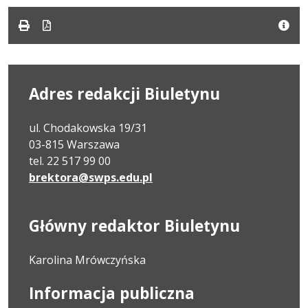
pdf
kB
nowej
karcie.
Adres redakcji Biuletynu
ul. Chodakowska 19/31
03-815 Warszawa
tel. 22 517 99 00
brektora@swps.edu.pl
Główny redaktor Biuletynu
Karolina Mrówczyńska
Informacja publiczna