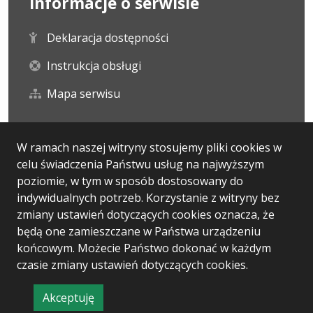
Informacje o serwisie
Deklaracja dostępności
Instrukcja obsługi
Mapa serwisu
Statystyka i dane osobowe
W ramach naszej witryny stosujemy pliki cookies w
celu świadczenia Państwu usług na najwyższym
Statystyki oglądalności
poziomie, w tym w sposób dostosowany do
indywidualnych potrzeb. Korzystanie z witryny bez
Ostatnio dodane
zmiany ustawień dotyczących cookies oznacza, że
będą one zamieszczane w Państwa urządzeniu
końcowym. Możecie Państwo dokonać w każdym
czasie zmiany ustawień dotyczących cookies.
Wersja systemu: 5.7.0 [13]
Ostatnia aktualizacja BIP: 30.07.2026 16:20
Akceptuję
CMS i hosting: Logonet Sp. z o.o. w Bydgoszczy