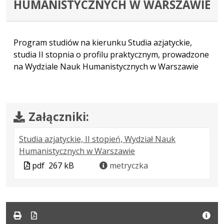
HUMANISTYCZNYCH W WARSZAWIE
Program studiów na kierunku Studia azjatyckie,
studia II stopnia o profilu praktycznym, prowadzone
na Wydziale Nauk Humanistycznych w Warszawie
Załączniki:
Studia azjatyckie, II stopień, Wydział Nauk
.
.
.
Humanistycznych w Warszawie
Plik
Rozmiar
Otwiera
Plik
pdf
267 kB
metryczka
w
pliku:
się
w
formacie:
267
w
formacie
pdf
kB
nowej
karcie.