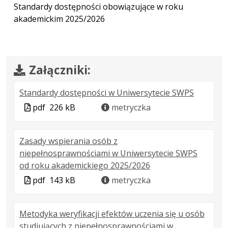
Standardy dostępności obowiązujące w roku
akademickim 2025/2026
Załączniki:
.
.
.
Standardy dostępności w Uniwersytecie SWPS
Plik
Rozmiar
Otwiera
Plik
pdf
226 kB
metryczka
w
pliku:
się
w
formacie
226
w
formacie
Zasady wspierania osób z
pdf
kB
nowej
niepełnosprawnościami w Uniwersytecie SWPS
karcie.
.
.
.
od roku akademickiego 2025/2026
Plik
Rozmiar
Otwiera
Plik
pdf
143 kB
metryczka
w
pliku:
się
w
formacie:
143
w
formacie
Metodyka weryfikacji efektów uczenia się u osób
pdf
kB
nowej
studiujących z niepełnosprawnościami w
karcie.