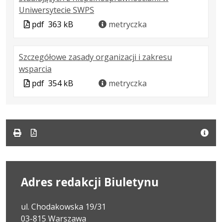
.
.
.
Uniwersytecie SWPS
Plik
Rozmiar
Otwiera
Plik
pdf
363 kB
metryczka
w
pliku:
się
w
formacie:
363
w
formacie
Szczegółowe zasady organizacji i zakresu
pdf
kB
nowej
.
.
.
wsparcia
karcie.
Plik
Rozmiar
Otwiera
Plik
pdf
354 kB
metryczka
w
pliku:
się
w
formacie:
354
w
formacie
pdf
kB
nowej
karcie.
Adres redakcji Biuletynu
ul. Chodakowska 19/31
03-815 Warszawa