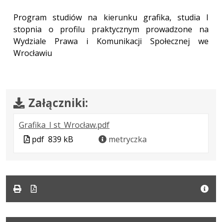
Program studiów na kierunku grafika, studia I
stopnia o profilu praktycznym prowadzone na
Wydziale Prawa i Komunikacji Społecznej we
Wrocławiu
Załączniki:
.
.
.
Grafika_I st_Wrocław.pdf
Plik
Rozmiar
Otwiera
Plik
pdf
839 kB
metryczka
w
pliku:
się
w
formacie:
839
w
formacie
pdf
kB
nowej
karcie.