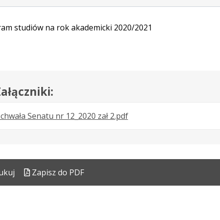
am studiów na rok akademicki 2020/2021
ałączniki:
.
.
.
chwała Senatu nr 12_2020 zał 2.pdf
Plik
Rozmiar
Otwiera
w
pliku:
się
formacie:
803
w
pdf
kB
nowej
ukuj
Zapisz do PDF
karcie.