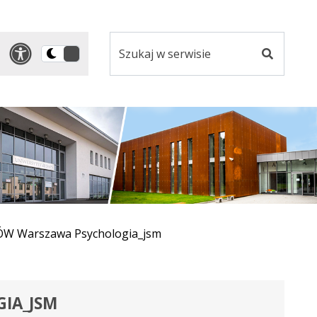
Szukaj
Panel dostosowania ułatwi
Przełącz
w
Szukaj
na
serwisie
wersję
ciemną
 Warszawa Psychologia_jsm
IA_JSM