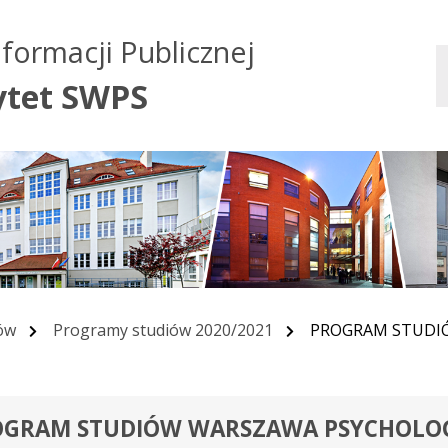
Przejdź do treści
Przejdź do mapy
Przejdź do
nformacji Publicznej
głównego menu
serwisu
ytet SWPS
ów
Programy studiów 2020/2021
PROGRAM STUDIÓW
OGRAM STUDIÓW WARSZAWA PSYCHOLOG