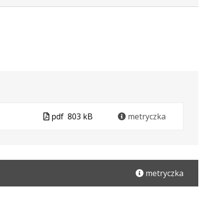
Plik
pdf
803 kB
metryczka
w
formacie
metryczka