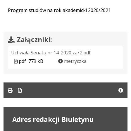
Program studiów na rok akademicki 2020/2021
Załączniki:
.
.
.
Uchwała Senatu nr 14_2020 zał 2.pdf
Plik
Rozmiar
Otwiera
Plik
pdf
779 kB
metryczka
w
pliku:
się
w
formacie:
779
w
formacie
pdf
kB
nowej
karcie.
Adres redakcji Biuletynu