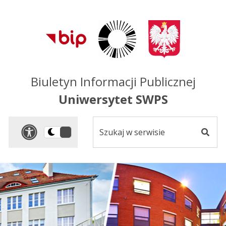
Przejdź do treści
Przejdź do mapy
Przejdź do
głównego menu
serwisu
Biuletyn Informacji Publicznej
Uniwersytet SWPS
Szukaj
Panel dostosowania ułat
Przełącz
w
Szuka
na
serwisie
wersję
ciemną