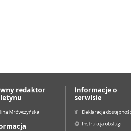
ówny redaktor
Informacje o
uletynu
serwisie
lina Mrówczyńska
Deklaracja dostępnośc
Instrukcja obsługi
formacja