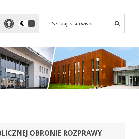
Szukaj
Panel dostosowania ułatwi
Przełącz
w
Szukaj
na
serwisie
wersję
ciemną
BLICZNEJ OBRONIE ROZPRAWY