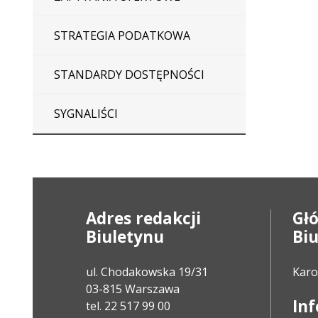
STRATEGIA PODATKOWA
STANDARDY DOSTĘPNOŚCI
SYGNALIŚCI
Adres redakcji
Gł
Biuletynu
Bi
ul. Chodakowska 19/31
Karo
03-815 Warszawa
In
tel. 22 517 99 00