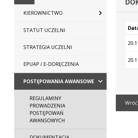
DOK
główna
KIEROWNICTWO
Data
STATUT UCZELNI
Wersj
20.1
STRATEGIA UCZELNI
20.1
EPUAP / E-DORĘCZENIA
POSTĘPOWANIA AWANSOWE
REGULAMINY
Wróć
PROWADZENIA
POSTĘPOWAŃ
AWANSOWYCH
DOKUMENTACJA