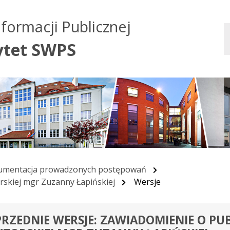
Przejdź do treści
Przejdź do mapy
Przejdź do
nformacji Publicznej
głównego menu
serwisu
ytet SWPS
mentacja prowadzonych postępowań
rskiej mgr Zuzanny Łapińskiej
Wersje
RZEDNIE WERSJE: ZAWIADOMIENIE O PU