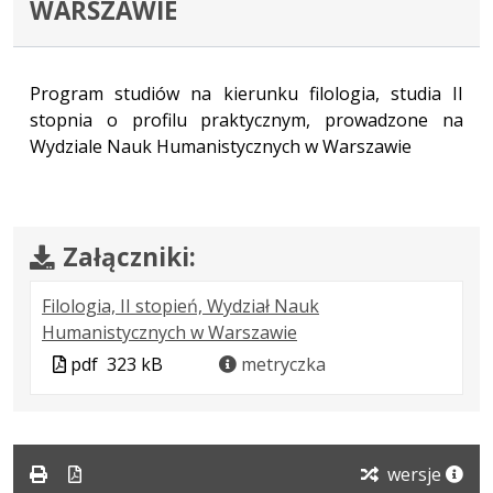
WARSZAWIE
Program studiów na kierunku filologia, studia II
stopnia o profilu praktycznym, prowadzone na
Wydziale Nauk Humanistycznych w Warszawie
Załączniki:
Filologia, II stopień, Wydział Nauk
.
.
.
Humanistycznych w Warszawie
Plik
Rozmiar
Otwiera
Plik
pdf
323 kB
metryczka
w
pliku:
się
w
formacie:
323
w
formacie
pdf
kB
nowej
karcie.
wersje