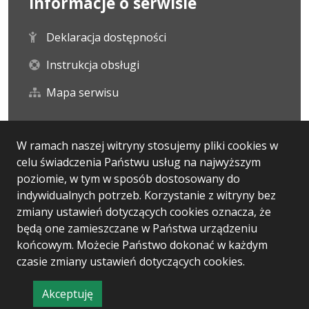
Informacje o serwisie
Deklaracja dostępności
Instrukcja obsługi
Mapa serwisu
Statystyka i dane osobowe
W ramach naszej witryny stosujemy pliki cookies w
celu świadczenia Państwu usług na najwyższym
Statystyki oglądalności
poziomie, w tym w sposób dostosowany do
indywidualnych potrzeb. Korzystanie z witryny bez
Ostatnio dodane
zmiany ustawień dotyczących cookies oznacza, że
będą one zamieszczane w Państwa urządzeniu
końcowym. Możecie Państwo dokonać w każdym
czasie zmiany ustawień dotyczących cookies.
Wersja systemu: 5.7.0 [13]
Ostatnia aktualizacja BIP: 30.07.2026 16:20
Akceptuję
CMS i hosting: Logonet Sp. z o.o. w Bydgoszczy