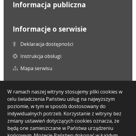
Informacja publiczna
Informacje o serwisie
Deklaracja dostępności
Instrukcja obsługi
Mapa serwisu
Statystyka i dane osobowe
W ramach naszej witryny stosujemy pliki cookies w
celu świadczenia Państwu usług na najwyższym
Statystyki oglądalności
poziomie, w tym w sposób dostosowany do
indywidualnych potrzeb. Korzystanie z witryny bez
Ostatnio dodane
zmiany ustawień dotyczących cookies oznacza, że
będą one zamieszczane w Państwa urządzeniu
końcowym. Możecie Państwo dokonać w każdym