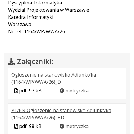
Dyscyplina: Informatyka
Wydział Projektowania w Warszawie
Katedra Informatyki
Warszawa
Nr ref: 1164/WP/WWA/26
Załączniki:
Ogłoszenie na stanowisko Adiunkt/ka
.
.
.
(1164/WP/WWA/26)_D
Plik
Rozmiar
Otwiera
Plik
pdf
97 kB
metryczka
w
pliku:
się
w
formacie:
97
w
formacie
PL/EN Ogłoszenie na stanowisko Adiunkt/ka
pdf
kB
nowej
.
.
.
(1164/WP/WWA/26)_BD
karcie.
Plik
Rozmiar
Otwiera
Plik
pdf
98 kB
metryczka
w
pliku:
się
w