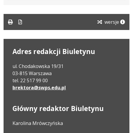
formacie:
98
w
formacie
pdf
kB
nowej
karcie.
wersje
Adres redakcji Biuletynu
ul. Chodakowska 19/31
03-815 Warszawa
tel. 22 517 99 00
brektora@swps.edu.pl
Główny redaktor Biuletynu
Karolina Mrówczyńska