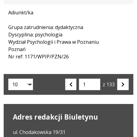
Adiunkt/ka
Grupa zatrudnienia: dydaktyczna
Dyscyplina: psychologia
Wydział Psychologii i Prawa w Poznaniu
Poznań
Nr ref: 1171/WPIP/PZN/26
z 133
Liczba artykułów na stronie:
Przejdź
Poprzednia
Nastę
do
strona
strona
strony
numer
Adres redakcji Biuletynu
ul. Chodakowska 19/31